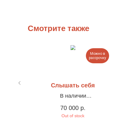
Смотрите также
Можно в
Можно в
рассрочку
рассрочку
ра
Слышать себя
В наличии
турка,
Холст, акрил, 90х90см
Х
70 000
р.
Out of stock