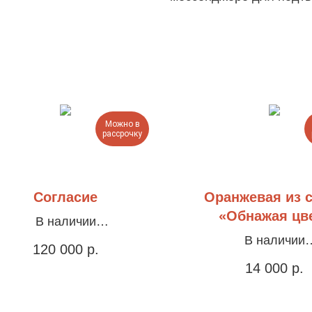
Можно в
рассрочку
Согласие
Оранжевая из 
«Обнажая цв
В наличии
олст, акрил, 110х100см
В наличии
120 000
р.
Холст, акрил, офор
14 000
р.
раму, 35х45с