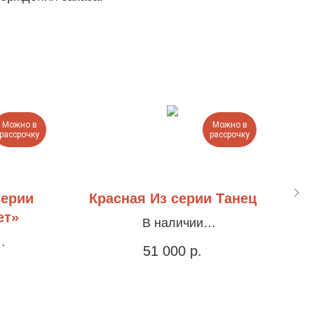
Можно в
Можно в
рассрочку
рассрочку
серии
Красная Из серии Танец
ет»
В наличии
Холст, акрил, 50х65см
51 000
р.
млена в
Х
м