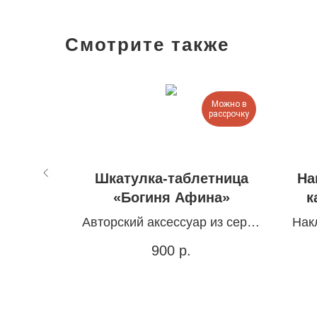
Смотрите также
Можно в
Можно в
рассрочку
рассрочку
лефон
Шкатулка-таблетница
На
ии»
«Богиня Афина»
к
, 3 см
Авторский аксессуар из серии
Нак
«Богини»
900
р.