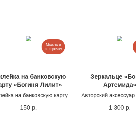
Можно в
рассрочку
клейка на банковскую
Зеркальце «Бо
арту «Богиня Лилит»
Артемида
лейка на банковскую карту
Авторский аксессуар
«Богини»
150
р.
1 300
р.