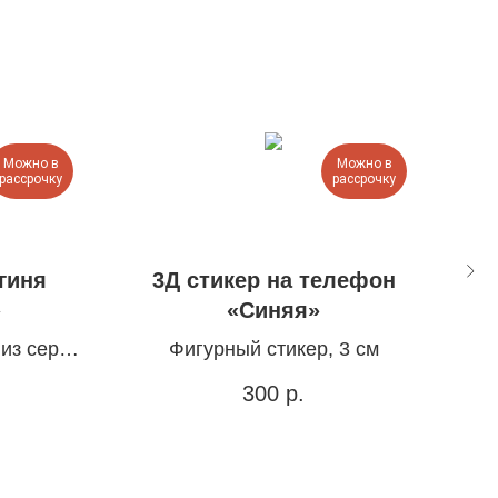
Можно в
Можно в
рассрочку
рассрочку
гиня
3Д стикер на телефон
3
»
«Синяя»
 из серии
Фигурный стикер, 3 см
300
р.