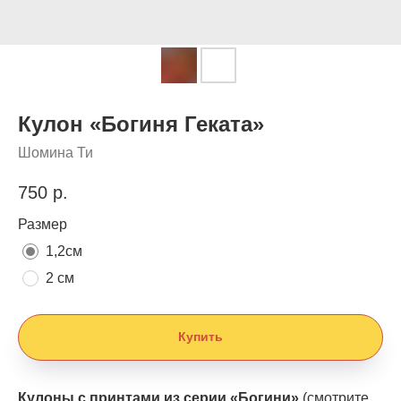
Кулон «Богиня Геката»
Шомина Ти
750
р.
Размер
1,2см
2 см
Купить
Кулоны с принтами из серии «Богини»
(смотрите