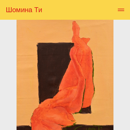
Шомина Ти