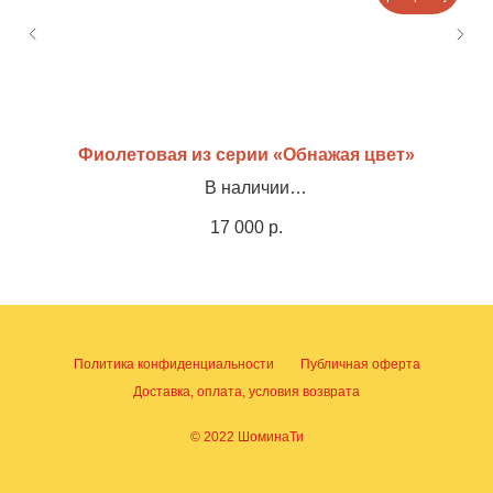
Фиолетовая из серии «Обнажая цвет»
В наличии
Холст, акрил, оформлена в раму, 35х45см
17 000
р.
Политика конфиденциальности
Публичная оферта
Доставка, оплата, условия возврата
© 2022 ШоминаТи