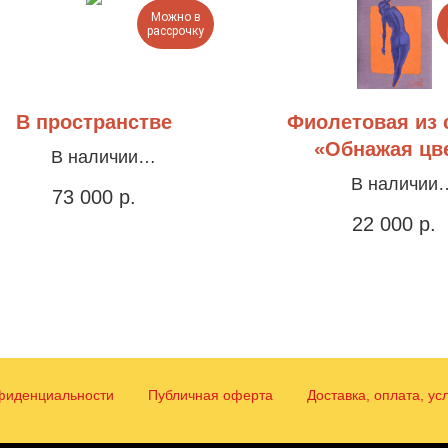
Можно в
рассрочку
В пространстве
Фиолетовая из 
«Обнажая цв
В наличии
Холст, акрил 120х90см
В наличии
73 000
р.
Холст, акрил, офор
22 000
р.
раму, 55х45с
фиденциальности
Публичная оферта
Доставка, оплата, ус