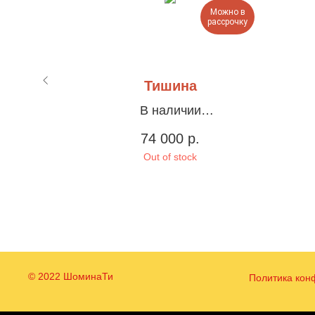
Можно в
Можно в
рассрочку
рассрочку
рии
Тишина
т»
В наличии
Холст, акрил, 120х90см
74 000
р.
млена в
Out of stock
м
© 2022 ШоминаТи
Политика кон