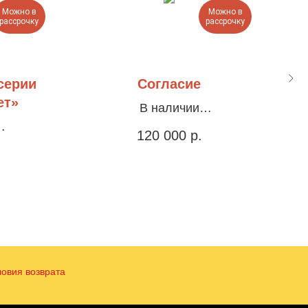
Можно в
Можно в
рассрочку
рассрочку
серии
Согласие
ет»
В наличии
Холст, акрил, 110х100см
120 000
р.
млена в
Х
м
ловия возврата