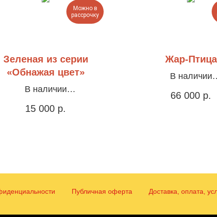
Можно в
рассрочку
Зеленая из серии
Жар-Птица
«Обнажая цвет»
В наличии
В наличии
Холст, акрил, штук
66 000
р.
лст, акрил, оформлена в
70х120см
15 000
р.
раму, 35х45см
фиденциальности
Публичная оферта
Доставка, оплата, ус