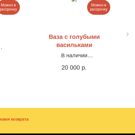
Можно в
Можно в
рассрочку
рассрочку
Ваза с голубыми
васильками
атурка,
В наличии
Холст, акрил, 30х40см
Х
20 000
р.
ловия возврата