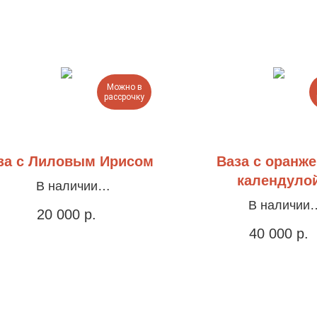
Можно в
рассрочку
за с Лиловым Ирисом
Ваза с оранж
календуло
В наличии
Холст, акрил, 30х40см
В наличии
20 000
р.
Холст, акрил, 60
40 000
р.