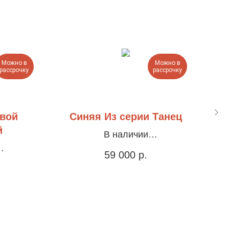
Можно в
Можно в
рассрочку
рассрочку
евой
Синяя Из серии Танец
й
В наличии
Холст, акрил, 60х80см
Хол
59 000
р.
х80см
у