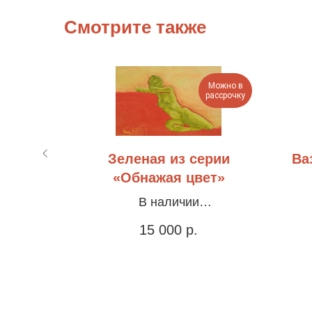
Смотрите также
Можно в
Можно в
рассрочку
рассрочку
Зеленая из серии
Ва
«Обнажая цвет»
х90см
В наличии
Холст, акрил, оформлена в
15 000
р.
раму, 35х45см