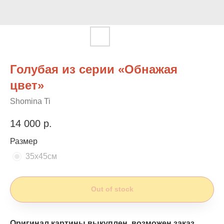
Голубая из серии «Обнажая
цвет»
Shomina Ti
14 000
р.
Размер
35х45см
Out of stock
Оригинал картины выкуплен, возможен заказ