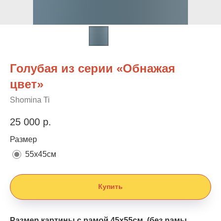
Голубая из серии «Обнажая
цвет»
Shomina Ti
25 000
р.
Размер
55х45см
Купить
Размер картины с рамой 45х55см. (без рамы