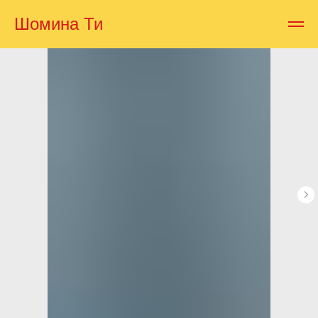
Шомина Ти